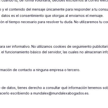
cuando tú, de forma voluntaria, decides escribirnos al correo elect
eo y el contenido del mensaje únicamente para responder a tu consul
os datos es el consentimiento que otorgas al enviarnos el mensaje.
n el tiempo necesario para resolver tu duda. No utilizaremos tu c
ara ser informativo. No utilizamos cookies de seguimiento publicitari
el funcionamiento básico del servidor, las cuales no almacenan info
mación de contacto a ninguna empresa o tercero.
e datos, tienes derecho a consultar qué información tenemos sobre
 hacerlo escribiendo a mundalex@mundalexabogados.es.