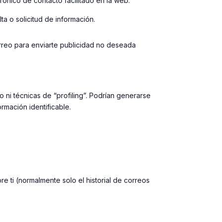
rónico de contacto facilitado en la web.
ta o solicitud de información.
orreo para enviarte publicidad no deseada
o ni técnicas de “profiling”. Podrían generarse
rmación identificable.
 ti (normalmente solo el historial de correos